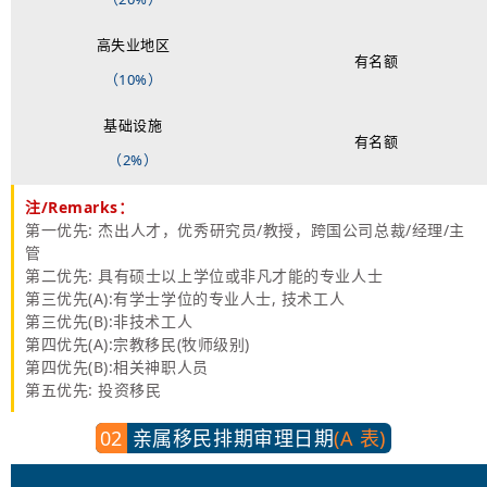
高失业地区
有名额
（10%）
基础设施
有名额
（2%）
注/Remarks：
第一
优先: 杰出人才，
优秀
研究员/教授，跨国公司总裁/经理/主
管
第二优先: 具有硕士以上学位或非凡才能的专业人士
第三优先(A):有学士学位的专业人士, 技术工人
第三优先(B):非技术工人
第四优先(A):宗教移民(牧师级别)
第四优先(B):相关神职人员
第五优先: 投资移民
02
亲属移民排期审理日期
(A 表)