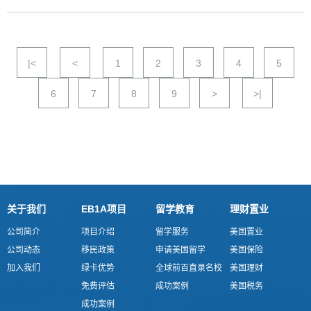
|<
<
1
2
3
4
5
6
7
8
9
>
>|
关于我们
EB1A项目
留学教育
理财置业
公司简介
项目介绍
留学服务
美国置业
公司动态
移民政策
申请美国留学
美国保险
加入我们
绿卡优势
全球前百直录名校
美国理财
免费评估
成功案例
美国税务
成功案例